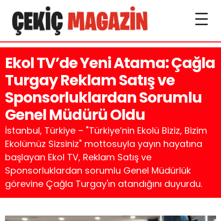
Ekol TV’de Yeni Atama: Çağla
Turgay Reklam Satış ve
Sponsorluklardan Sorumlu
Genel Müdürü Oldu
İstanbul, Türkiye – "Türkiye’nin Ekolü Biziz, Bizim
Ekolümüz Sizsiniz" mottosuyla yayın hayatına
başlayan Ekol TV, Reklam Satış ve
Sponsorluklardan sorumlu Genel Müdürlük
görevine Çağla Turgay'ın atandığını duyurdu.