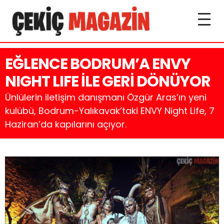
EĞLENCE BODRUM’A ENVY
NIGHT LIFE İLE GERİ DÖNÜYOR
Ünlülerin iletişim danışmanı Özgür Aras’ın yeni
kulübü, Bodrum-Yalıkavak’taki ENVY Night Life, 7
Haziran’da kapılarını açıyor.