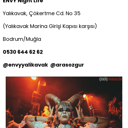
ENVY Night Life
Yalıkavak, Çökertme Cd. No 35
(Yalıkavak Marina Girişi Kapısı karşısı)
Bodrum/Muğla
0530 644 62 62
@envyyalikavak @arasozgur