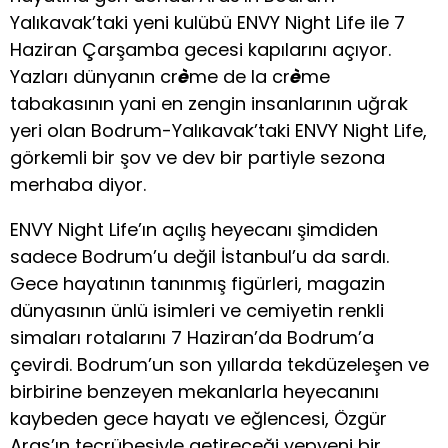
Yalıkavak’taki yeni kulübü ENVY Night Life ile 7
Haziran Çarşamba gecesi kapılarını açıyor.
Yazları dünyanın cr
è
me de la cr
è
me
tabakasının yani en zengin insanlarının uğrak
yeri olan Bodrum-Yalıkavak’taki ENVY Night Life,
görkemli bir şov ve dev bir partiyle sezona
merhaba diyor.
ENVY Night Life’ın açılış heyecanı şimdiden
sadece Bodrum’u değil İstanbul’u da sardı.
Gece hayatının tanınmış figürleri, magazin
dünyasının ünlü isimleri ve cemiyetin renkli
simaları rotalarını 7 Haziran’da Bodrum’a
çevirdi. Bodrum’un son yıllarda tekdüzeleşen ve
birbirine benzeyen mekanlarla heyecanını
kaybeden gece hayatı ve eğlencesi, Özgür
Aras’ın tecrübesiyle getireceği yepyeni bir