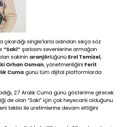
 çıkardığı single’larla adından sıkça söz
de
“Saki”
şarkısını sevenlerine armağan
 olan sakinin
aranjör
lüğünü
Erol Temizel
,
ki Orhan Osman
, yönetmenliğini
Ferit
alık Cuma
günü tüm dijital platformlarda
şadığı, 27 Aralık Cuma günü gösterime girecek
iği de olan “Saki” için çok heyecanlı olduğunu
eni teklisi ile üretimlerine devam ettiğini