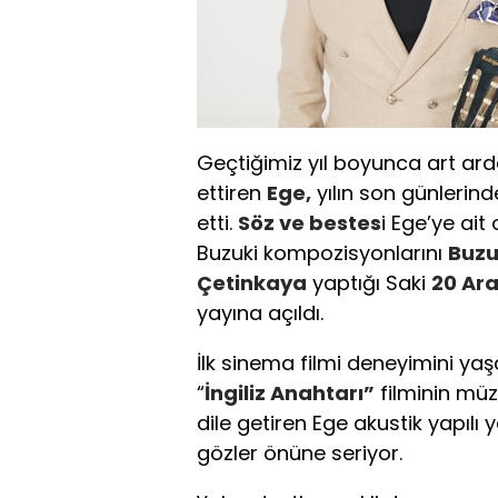
Geçtiğimiz yıl boyunca art arda
ettiren
Ege,
yılın son günlerin
etti.
Söz ve bestes
i Ege’ye ait
Buzuki kompozisyonlarını
Buzu
Çetinkaya
yaptığı Saki
20 Ar
yayına açıldı.
İlk sinema filmi deneyimini ya
“
İngiliz Anahtarı”
filminin müz
dile getiren Ege akustik yapılı y
gözler önüne seriyor.