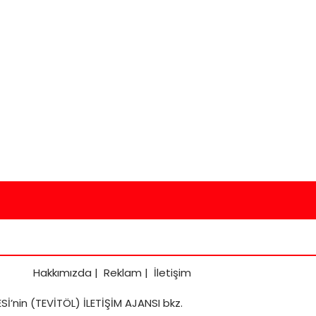
Hakkımızda
|
Reklam
|
İletişim
İ’nin (TEVİTÖL) İLETİŞİM AJANSI bkz.