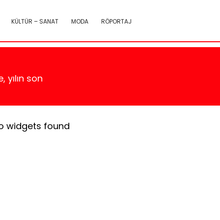
KÜLTÜR – SANAT
MODA
RÖPORTAJ
, yılın son
o widgets found