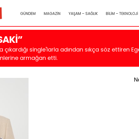
GÜNDEM
MAGAZİN
YAŞAM – SAĞLIK
BİLİM – TEKNOLOJİ
SAKİ”
 çıkardığı single'larla adından sıkça söz ettiren Ege
enlerine armağan etti.
N