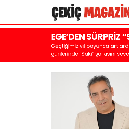
EGE’DEN SÜRPRİZ “
Geçtiğimiz yıl boyunca art arda
günlerinde “Saki” şarkısını sev