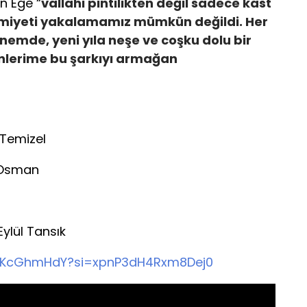
en Ege “
vallahi pintilikten değil sadece kast
amimiyeti yakalamamız mümkün değildi. Her
nemde, yeni yıla neşe ve coşku dolu bir
nlerime bu şarkıyı armağan
l Temizel
Osman
lül Tansık
uftKcGhmHdY?si=xpnP3dH4Rxm8Dej0