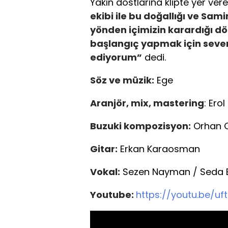
Yakın dostlarına klipte yer ver
ekibi ile bu doğallığı ve S
yönden içimizin karardığı dö
başlangıç yapmak için seve
ediyorum”
dedi.
Söz ve müzik:
Ege
Aranjör, mix, mastering
: Ero
Buzuki kompozisyon:
Orhan 
Gitar:
Erkan Karaosman
Vokal:
Sezen Nayman / Seda Ey
Youtube:
https://youtu.be/