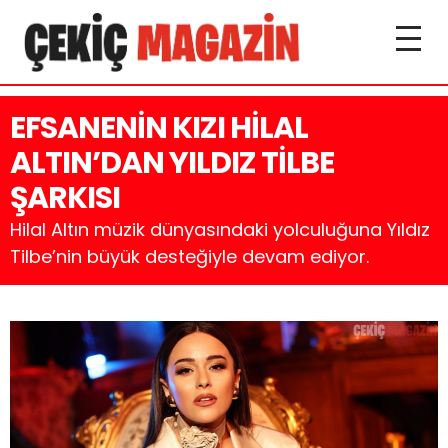
EFSANENİN KIZI HİLAL
ALTIN’DAN YILDIZ TİLBE
ŞARKISI
Hilal Altın müzik dünyasındaki yolculuğuna Yıldız
Tilbe’nin büyük desteğiyle devam ediyor.