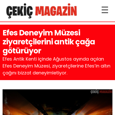
Efes Deneyim Müzesi
ziyaretçilerini antik çağa
götürüyor
Efes Antik Kenti içinde Ağustos ayında açılan
Efes Deneyim Müzesi, ziyaretçilerine Efes’in altın
çağını bizzat deneyimletiyor.