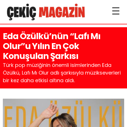
Eda Özülkü’nün “Lafı Mı
Olur”u Yılın En Çok
Konuşulan Şarkısı
Türk pop müziğinin önemli isimlerinden Eda
Özülkü, Lafı Mı Olur adlı şarkısıyla müzikseverleri
bir kez daha etkisi altına aldı.