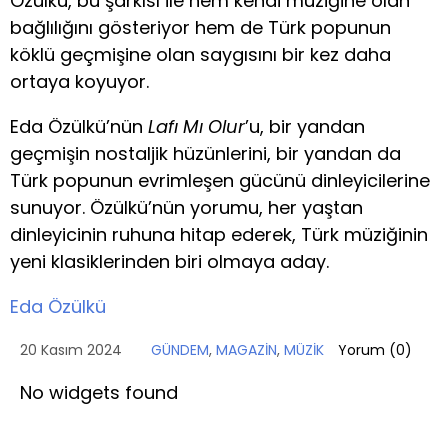
Özülkü, bu şarkısı ile hem kendi müziğine olan
bağlılığını gösteriyor hem de Türk popunun
köklü geçmişine olan saygısını bir kez daha
ortaya koyuyor.
Eda Özülkü’nün
Lafı Mı Olur
’u, bir yandan
geçmişin nostaljik hüzünlerini, bir yandan da
Türk popunun evrimleşen gücünü dinleyicilerine
sunuyor. Özülkü’nün yorumu, her yaştan
dinleyicinin ruhuna hitap ederek, Türk müziğinin
yeni klasiklerinden biri olmaya aday.
Eda Özülkü
20 Kasım 2024
GÜNDEM
,
MAGAZİN
,
MÜZİK
Yorum (
0
)
No widgets found