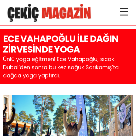
ECE VAHAPOĞLU İLE DAĞIN
ZİRVESİNDE YOGA
Ünlü yoga eğitmeni Ece Vahapoğlu, sıcak
Dubai’den sonra bu kez soğuk Sarıkamış’ta
dağda yoga yaptırdı.