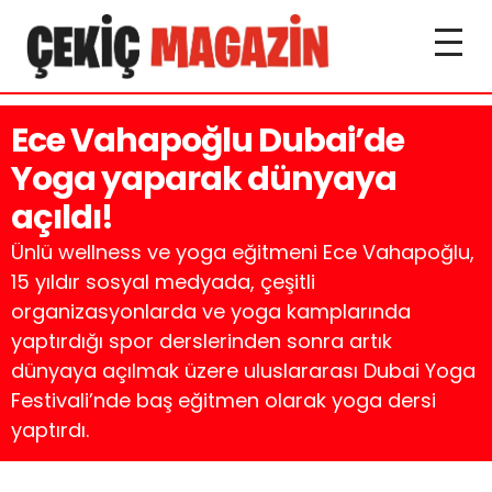
Ece Vahapoğlu Dubai’de
Yoga yaparak dünyaya
açıldı!
Ünlü wellness ve yoga eğitmeni Ece Vahapoğlu,
15 yıldır sosyal medyada, çeşitli
organizasyonlarda ve yoga kamplarında
yaptırdığı spor derslerinden sonra artık
dünyaya açılmak üzere uluslararası Dubai Yoga
Festivali’nde baş eğitmen olarak yoga dersi
yaptırdı.