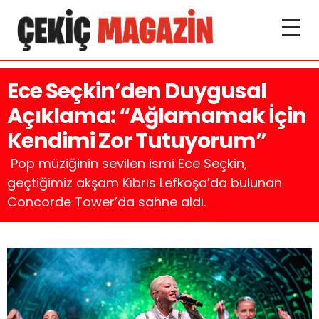
Ece Seçkin’den Duygusal
Açıklama: “Ağlamamak İçin
Kendimi Zor Tutuyorum”
Pop müziğinin sevilen ismi Ece Seçkin,
geçtiğimiz akşam Kıbrıs Lefkoşa’da bulunan
Concorde Tower’da sahne aldı.