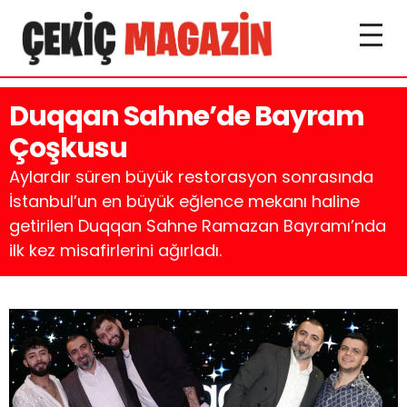
Duqqan Sahne’de Bayram
Çoşkusu
Aylardır süren büyük restorasyon sonrasında
İstanbul’un en büyük eğlence mekanı haline
getirilen Duqqan Sahne Ramazan Bayramı’nda
ilk kez misafirlerini ağırladı.