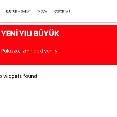
KÜLTÜR – SANAT
MODA
RÖPORTAJ
ENİ YILI BÜYÜK
lazzo, İzmir’deki yeni yılı
o widgets found