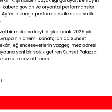
kinlik, şimdiden büyük ilgi görüyor. Berkay’ın
l kabera şovları ve oryantal performanslar
yfer’in enerjik performansı ile sabahın ilk
.
zel bir mekanın keyfini çıkaracak. 2025 yılı
a Avrupa’nın önemli sanatçıları da Sunset
ekân, eğlenceseverlerin vazgeçilmez adresi
ayatına yeni bir soluk getiren Sunset Palazzo,
un süre söz ettirecek.
0
)