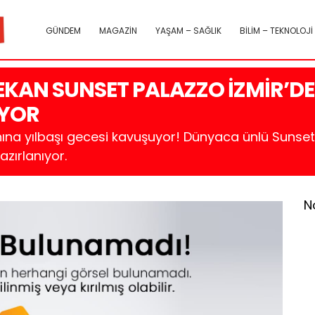
GÜNDEM
MAGAZİN
YAŞAM – SAĞLIK
BİLİM – TEKNOLOJİ
AN SUNSET PALAZZO İZMİR’DE Y
IYOR
na yılbaşı gecesi kavuşuyor! Dünyaca ünlü Sunset Pa
azırlanıyor.
N