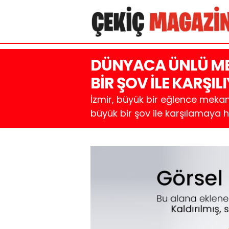
DÜNYACA ÜNLÜ MEK
BİR ŞOV İLE KARŞIL
İzmir, büyük bir eğlence mekanı
büyük bir şov ile karşılamaya h