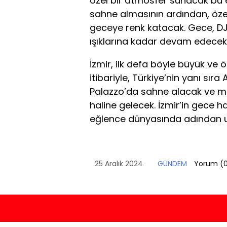
özel bir atmosfer sunacak bu et
sahne almasının ardından, öze
geceye renk katacak. Gece, DJ A
ışıklarına kadar devam edecek
İzmir, ilk defa böyle büyük ve ö
itibariyle, Türkiye’nin yanı sır
Palazzo’da sahne alacak ve m
haline gelecek. İzmir’in gece h
eğlence dünyasında adından uz
25 Aralık 2024
GÜNDEM
Yorum (