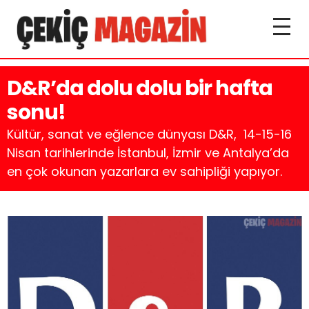
D&R’da dolu dolu bir hafta
sonu!
Kültür, sanat ve eğlence dünyası D&R, 14-15-16
Nisan tarihlerinde İstanbul, İzmir ve Antalya’da
en çok okunan yazarlara ev sahipliği yapıyor.