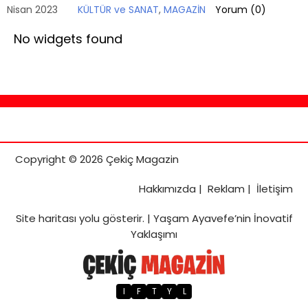
Nisan 2023
KÜLTÜR ve SANAT
,
MAGAZİN
Yorum (
0
)
No widgets found
Copyright © 2026 Çekiç Magazin
Hakkımızda
|
Reklam
|
İletişim
Site haritası
yolu gösterir. |
Yaşam Ayavefe’nin İnovatif
Yaklaşımı
I
F
T
Y
L