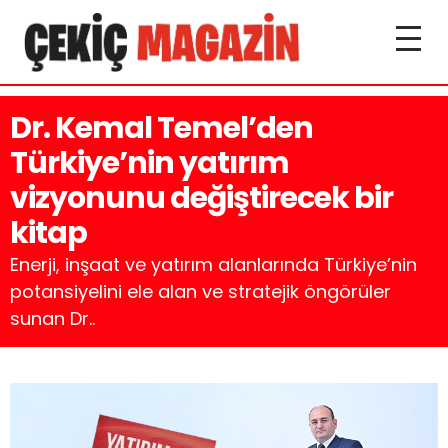
Dr. Kemal Temel’den
Türkiye’nin yatırım
vizyonunu değiştirecek bir
kitap
Enerji, inşaat ve yatırım alanlarında Türkiye’nin
potansiyelini ele alan ve stratejik öngörüler
sunan Dr..