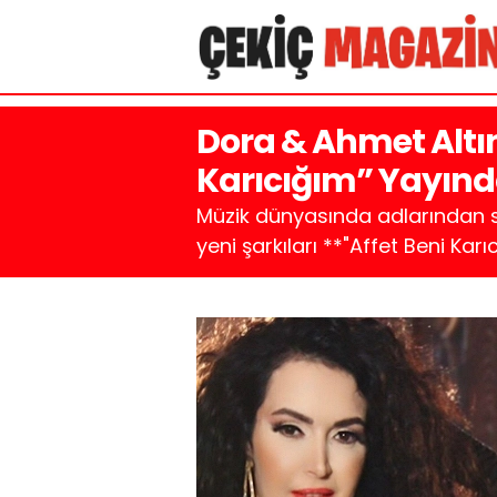
Dora & Ahmet Altın
Karıcığım” Yayınd
Müzik dünyasında adlarından sık
yeni şarkıları **"Affet Beni Karı