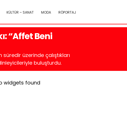
KÜLTÜR – SANAT
MODA
RÖPORTAJ
: “Affet Beni
süredir üzerinde çalıştıkları
inleyicileriyle buluşturdu.
o widgets found