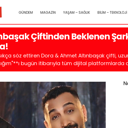
GÜNDEM
MAGAZİN
YAŞAM – SAĞLIK
BİLİM – TEKNOLOJİ
başak Çiftinden Beklenen Şarkı
a!
ça söz ettiren Dora & Ahmet Altınbaşak çifti, uzun 
cığım"**ı bugün itibarıyla tüm dijital platformlarda d
N