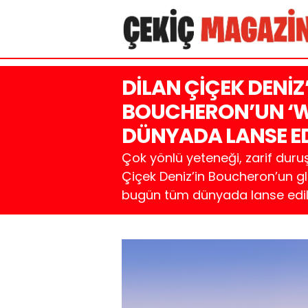
DİLAN ÇİÇEK DENİ
BOUCHERON’UN ‘
DÜNYADA LANSE ED
Çok yönlü yeteneği, zarif duru
Çiçek Deniz’in Boucheron’un gl
bugün tüm dünyada lanse edil