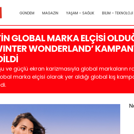
GÜNDEM
MAGAZİN
YAŞAM – SAĞLIK
BİLİM – TEKNOLOJİ
Z’İN GLOBAL MARKA ELÇİSİ OLD
WINTER WONDERLAND’ KAMPAN
İLDİ
şu ve güçlü ekran karizmasıyla global markaların 
obal marka elçisi olarak yer aldığı global kış ka
di.
N