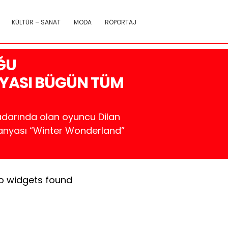
KÜLTÜR – SANAT
MODA
RÖPORTAJ
UĞU
YASI BÜGÜN TÜM
radarında olan oyuncu Dilan
mpanyası “Winter Wonderland”
o widgets found