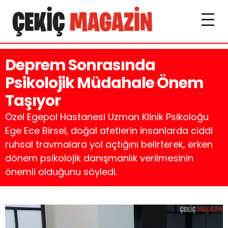
Deprem Sonrasında
Psikolojik Müdahale Önem
Taşıyor
Özel Egepol Hastanesi Uzman Klinik Psikoloğu
Ege Ece Birsel, doğal afetlerin insanlarda ciddi
ruhsal travmalara yol açtığını belirterek, erken
dönem psikolojik danışmanlık verilmesinin
önemli olduğunu söyledi.