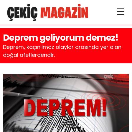
Deprem geliyorum demez!
Deprem, kaçınılmaz olaylar arasında yer alan
doğal afetlerdendir.