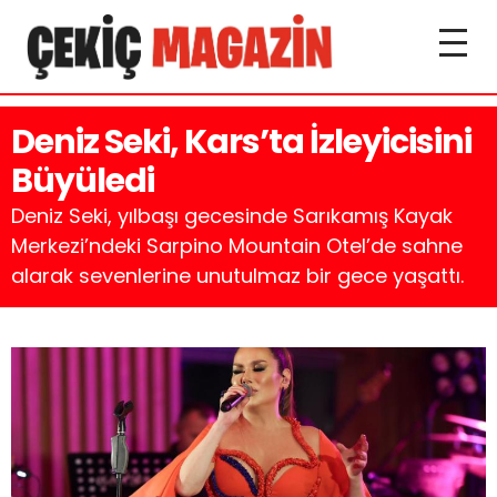
Deniz Seki, Kars’ta İzleyicisini
Büyüledi
Deniz Seki, yılbaşı gecesinde Sarıkamış Kayak
Merkezi’ndeki Sarpino Mountain Otel’de sahne
alarak sevenlerine unutulmaz bir gece yaşattı.