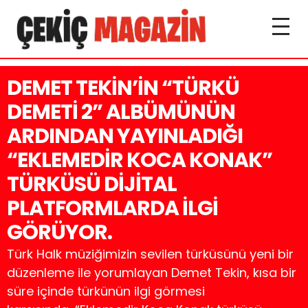
DEMET TEKİN’İN “TÜRKÜ
DEMETİ 2” ALBÜMÜNÜN
ARDINDAN YAYINLADIĞI
“EKLEMEDİR KOCA KONAK”
TÜRKÜSÜ DİJİTAL
PLATFORMLARDA İLGİ
GÖRÜYOR.
Türk Halk müziğimizin sevilen türküsünü yeni bir
düzenleme ile yorumlayan Demet Tekin, kısa bir
süre içinde türkünün ilgi görmesi