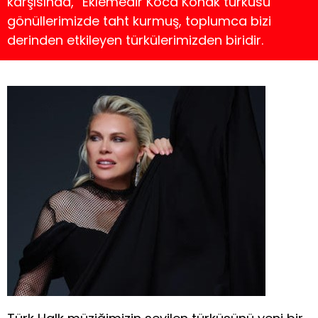
karşısında, “Eklemedir Koca Konak türküsü
gönüllerimizde taht kurmuş, toplumca bizi
derinden etkileyen türkülerimizden biridir.