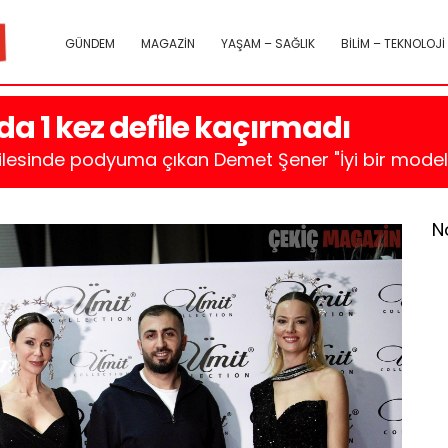
GÜNDEM
MAGAZİN
YAŞAM – SAĞLIK
BİLİM – TEKNOLOJİ
da 1 kez defile kaçırmadı
ilesinde podyuma çıkan Demet Şener "İyi bir model is
N