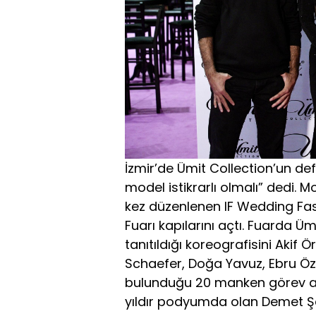
İzmir’de Ümit Collection’un de
model istikrarlı olmalı” dedi. Mo
kez düzenlenen IF Wedding Fash
Fuarı kapılarını açtı. Fuarda 
tanıtıldığı koreografisini Akif
Schaefer, Doğa Yavuz, Ebru Öz
bulunduğu 20 manken görev al
yıldır podyumda olan Demet Şen