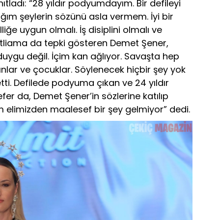
ıtladı: “28 yıldır podyumdayım. Bir defileyi
m şeylerin sözünü asla vermem. İyi bir
liğe uygun olmalı. İş disiplini olmalı ve
 katliama da tepki gösteren Demet Şener,
 duygu değil. İçim kan ağlıyor. Savaşta hep
ınlar ve çocuklar. Söylenecek hiçbir şey yok
tti. Defilede podyuma çıkan ve 24 yıldır
r da, Demet Şener’in sözlerine katılıp
m elimizden maalesef bir şey gelmiyor” dedi.