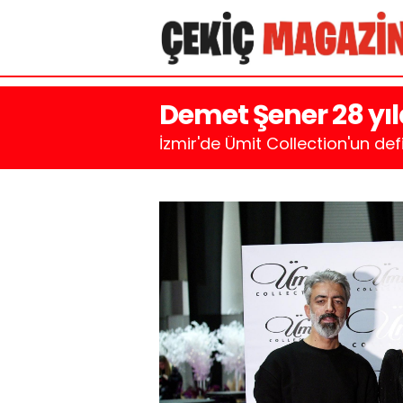
Demet Şener 28 yıl
İzmir'de Ümit Collection'un def