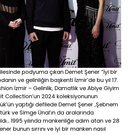
filesinde podyuma çıkan Demet Şener “İyi bir
danın ve gelinliğin başkenti İzmir’de bu yıl 17.
ion İzmir – Gelinlik, Damatlık ve Abiye Giyim
Ümit Collection’un 2024 koleksiyonunun
 Örük’ün yaptığı defilede Demet Şener ,Şebnem
türk ve Simge Ünal’ın da aralarında
dı… 1995 yılında mankenliğe adım atan ve 28
er bunun sırrını ve iyi bir manken nasıl