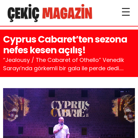
Cyprus Cabaret’ten sezona
nefes kesen açılış!
“Jealousy / The Cabaret of Othello” Venedik
Sarayı’nda görkemli bir gala ile perde dedi.....