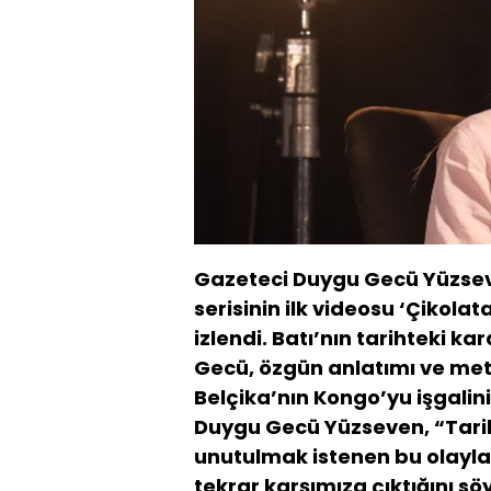
Gazeteci Duygu Gecü Yüzseve
serisinin ilk videosu ‘Çikolat
izlendi. Batı’nın tarihteki k
Gecü, özgün anlatımı ve met
Belçika’nın Kongo’yu işgalin
Duygu Gecü Yüzseven, “Tarih
unutulmak istenen bu olayla
tekrar karşımıza çıktığını sö