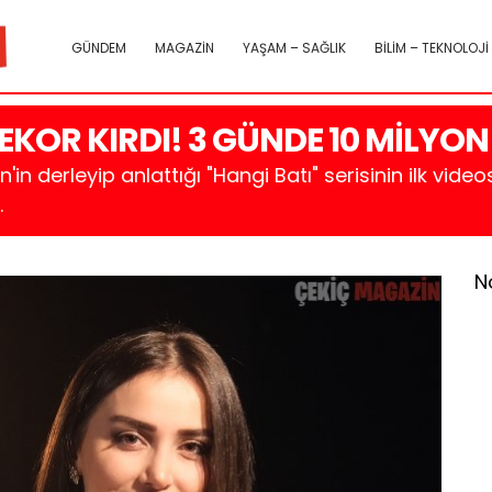
GÜNDEM
MAGAZİN
YAŞAM – SAĞLIK
BİLİM – TEKNOLOJİ
EKOR KIRDI! 3 GÜNDE 10 MİLYON K
 derleyip anlattığı "Hangi Batı" serisinin ilk videos
.
N