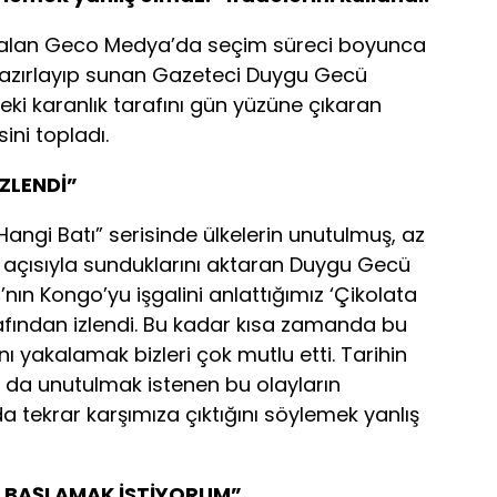
 alan Geco Medya’da seçim süreci boyunca
azırlayıp sunan Gazeteci Duygu Gecü
teki karanlık tarafını gün yüzüne çıkaran
ini topladı.
İZLENDİ”
ngi Batı” serisinde ülkelerin unutulmuş, az
kış açısıyla sunduklarını aktaran Duygu Gecü
’nın Kongo’yu işgalini anlattığımız ‘Çikolata
arafından izlendi. Bu kadar kısa zamanda bu
ı yakalamak bizleri çok mutlu etti. Tarihin
 da unutulmak istenen bu olayların
 tekrar karşımıza çıktığını söylemek yanlış
AN BAŞLAMAK İSTİYORUM”