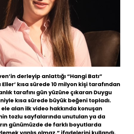
n’in derleyip anlattığı “Hangi Batı”
a Eller’ kısa sürede 10 milyon kişi tarafından
aranlık tarafını gün yüzüne çıkaran Duygu
niyle kısa sürede büyük beğeni topladı.
i ele alan ilk video hakkında konuşan
in tozlu sayfalarında unutulan ya da
rın günümüzde de farklı boyutlarda
ylemek yanlış olmaz.” ifadelerini kullandı.