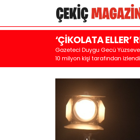
‘ÇİKOLATA ELLER’ R
Gazeteci Duygu Gecü Yüzseven'in
10 milyon kişi tarafından izlendi