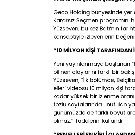
Geco Holding bünyesinde yer
Kararsız Seçmen programını h
Yüzseven, bu kez Batı’nın tarih
konseptiyle izleyenlerin beğenis
“10 MİLYON KİŞİ TARAFINDAN 
Yeni yayınlanmaya başlanan “Ha
bilinen olaylarını farklı bir ba
Yüzseven, “İlk bölümde, Belçika
eller’ videosu 10 milyon kişi t
kadar yüksek bir izlenme oranın
tozlu sayfalarında unutulan ya
günümüzde de farklı boyutlarda
olmaz.” İfadelerini kullandı.
“BEN ELLERİ EN KİRLİ OLAND