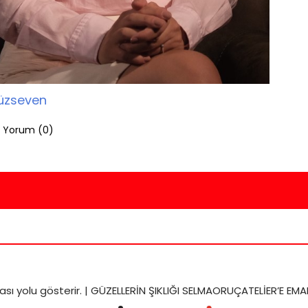
üzseven
Yorum (
0
)
ası
yolu gösterir. |
GÜZELLERİN ŞIKLIĞI SELMAORUÇATELİER’E EMA