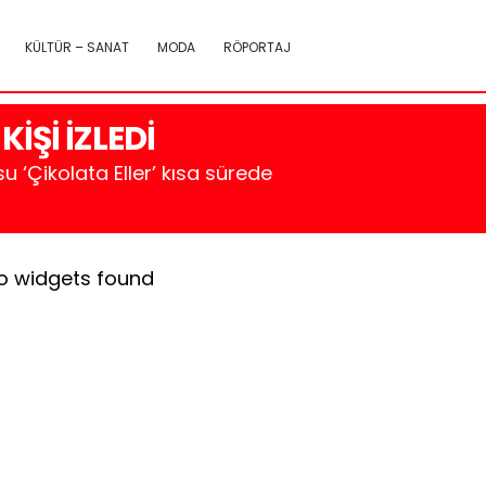
KÜLTÜR – SANAT
MODA
RÖPORTAJ
İŞİ İZLEDİ
u ‘Çikolata Eller’ kısa sürede
o widgets found