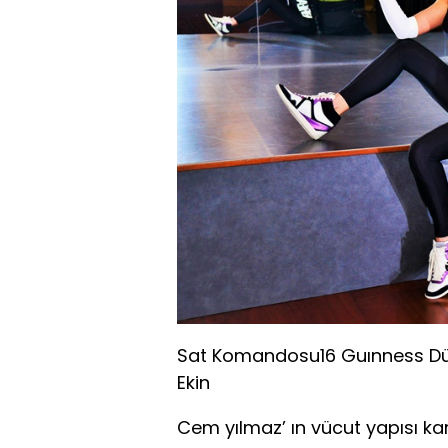
Sat Komandosu16 Guınness Dü
Ekin
Cem yılmaz’ ın vücut yapısı 