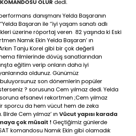
 KOMANDOSU OLUR
dedi.
k performans danışmanı Yelda Başaranın
’Yelda Başaran ile ‘’iyi yaşam sanatı adlı
leri üzerine röportaj veren 82 yaşında ki Eski
tmen Namık Ekin Yelda Başaran’ ın
ın Tanju Korel gibi bir çok değerli
sinema filmlerinde dövüş sanatlarından
nşta eğitim verip onların daha iyi
 yanlarında oldunuz. Günümüz
if buluyorsunuz son dönemlerin popüler
isterseniz ? sorusuna Cem yılmaz dedi. Yelda
soruna efsanevi rekortmen ;Cem yılmaz
 bir sporcu da hem vücut hem de zeka
ı. Birde Cem yılmaz’ ın
Vücut yapısı karada
maya çok müsait !
Geçtiğimiz günlerde
SAT komandosu Namık Ekin gibi olamadık