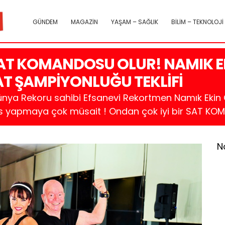
GÜNDEM
MAGAZİN
YAŞAM – SAĞLIK
BİLİM – TEKNOLOJİ
AT KOMANDOSU OLUR! NAMIK E
AT ŞAMPİYONLUĞU TEKLİFİ
ya Rekoru sahibi Efsanevi Rekortmen Namık Ekin C
 yapmaya çok müsait ! Ondan çok iyi bir SAT KO
N