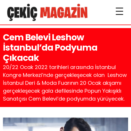
Cem Belevi Leshow
İstanbul’da Podyuma
Çıkacak
20/22 Ocak 2022 tarihleri arasında İstanbul
Kongre Merkezi’nde gerçekleşecek olan Leshow
İstanbul Deri & Moda Fuarının 20 Ocak akşamı
gerçekleşecek gala defilesinde Popun Yakışıklı
Sanatçısı Cem Belevi’de podyumda yürüyecek.