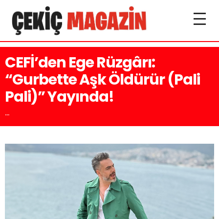
CEFİ’den Ege Rüzgârı:
“Gurbette Aşk Öldürür (Pali
Pali)” Yayında!
...