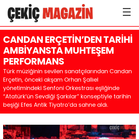
CANDAN ERÇETİN’DEN TARİHİ
AMBİYANSTA MUHTEŞEM
PERFORMANS
Türk müziğinin sevilen sanatçılarından Candan
Erçetin, önceki akşam Orhan Şallıel
yönetimindeki Senfoni Orkestrası eşliğinde
“Atatürk’ün Sevdiği Şarkılar” konseptiyle tarihin
beşiği Efes Antik Tiyatro’da sahne aldı.