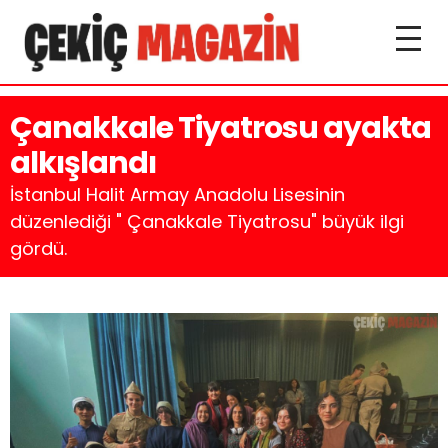
Çanakkale Tiyatrosu ayakta
alkışlandı
İstanbul Halit Armay Anadolu Lisesinin
düzenlediği " Çanakkale Tiyatrosu" büyük ilgi
gördü.