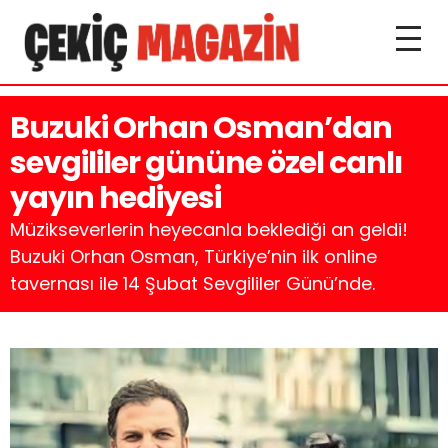
Buzuki Orhan Osman’dan
sevgililer gününe özel canlı
yayın hediyesi
Müzikseverlerin heyecanla beklediği an geldi!
Buzuki Orhan Osman, Türkiye’nin ilk online
tavernası ile 14 Şubat Sevgililer Günü’nde.