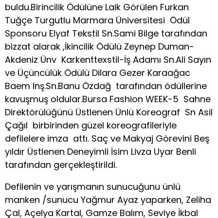
buldu.Birincilik Ödülüne Laik Görülen Furkan
Tuğçe Turgutlu Marmara Üniversitesi Ödül
Sponsoru Elyaf Tekstil Sn.Sami Bilge tarafından
bizzat alarak ,İkincilik Ödülü Zeynep Duman-
Akdeniz Ünv Karkenttexstil-İş Adamı Sn.Ali Sayın
ve Üçüncülük Ödülü Dilara Gezer Karaağac
Baem Inş.Sn.Banu Özdağ tarafından ödüllerine
kavuşmuş oldular.Bursa Fashion WEEK-5 Sahne
Direktörülüğünü Üstlenen Ünlü Koreograf Sn Asil
Çağıl birbirinden güzel koreografileriyle
defilelere imza attı. Saç ve Makyaj Görevini Beş
yıldır Üstlenen Deneyimli İsim Livza Uyar Benli
tarafından gerçekleştirildi.
Defilenin ve yarışmanın sunucuğunu ünlü
manken /sunucu Yağmur Ayaz yaparken, Zeliha
Çal, Açelya Kartal, Gamze Balım, Seviye İkbal