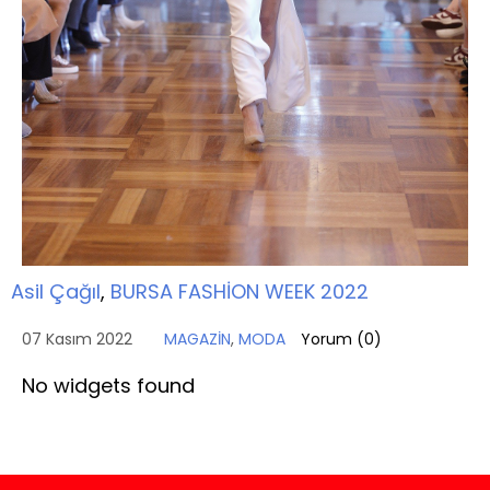
Asil Çağıl
,
BURSA FASHİON WEEK 2022
07 Kasım 2022
MAGAZİN
,
MODA
Yorum (
0
)
No widgets found