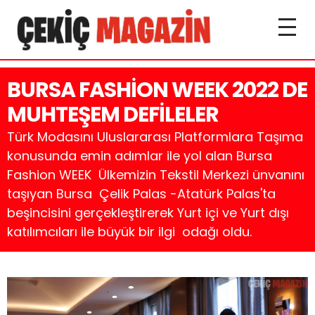
BURSA FASHİON WEEK 2022 DE
MUHTEŞEM DEFİLELER
Türk Modasını Uluslararası Platformlara Taşıma
konusunda emin adımlar ile yol alan Bursa
Fashion WEEK Ülkemizin Tekstil Merkezi ünvanını
taşıyan Bursa Çelik Palas -Atatürk Palas'ta
beşincisini gerçekleştirerek Yurt içi ve Yurt dışı
katılımcıları ile büyük bir ilgi odağı oldu.