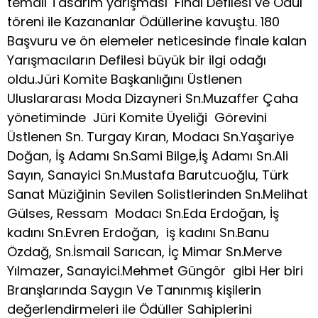
temalı Tasarım yarışması Final Defilesi ve Ödül
töreni ile Kazananlar Ödüllerine kavuştu. 180
Başvuru ve ön elemeler neticesinde finale kalan
Yarışmacıların Defilesi büyük bir ilgi odağı
oldu.Jüri Komite Başkanlığını Üstlenen
Uluslararası Moda Dizayneri Sn.Muzaffer Çaha
yönetiminde Jüri Komite Üyeliği Görevini
Üstlenen Sn. Turgay Kıran, Modacı Sn.Yaşariye
Doğan, İş Adamı Sn.Sami Bilge,İş Adamı Sn.Ali
Sayın, Sanayici Sn.Mustafa Barutcuoğlu, Türk
Sanat Müziğinin Sevilen Solistlerinden Sn.Melihat
Gülses, Ressam Modacı Sn.Eda Erdoğan, İş
kadını Sn.Evren Erdoğan, iş kadını Sn.Banu
Özdağ, Sn.İsmail Sarıcan, İç Mimar Sn.Merve
Yılmazer, Sanayici.Mehmet Güngör gibi Her biri
Branşlarında Saygın Ve Tanınmış kişilerin
değerlendirmeleri ile Ödüller Sahiplerini