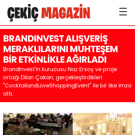
BRANDINVEST ALIŞVERİŞ
MERAKLILARINI MUHTEŞEM
BİR ETKİNLİKLE AĞIRLADI
BrandInvest'in kurucusu Naz Ersoy ve proje
ortağı Dilan Çakan, gerçekleştirdikleri
"CocktailandLoveShoppingEvent" ile bir ilke imza
attı.