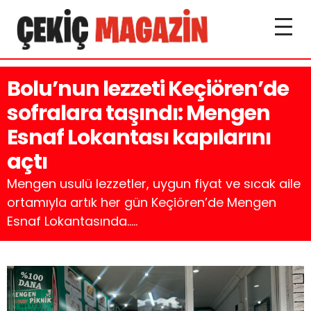
Bolu’nun lezzeti Keçiören’de
sofralara taşındı: Mengen
Esnaf Lokantası kapılarını
açtı
Mengen usulü lezzetler, uygun fiyat ve sıcak aile
ortamıyla artık her gün Keçiören’de Mengen
Esnaf Lokantasında.....