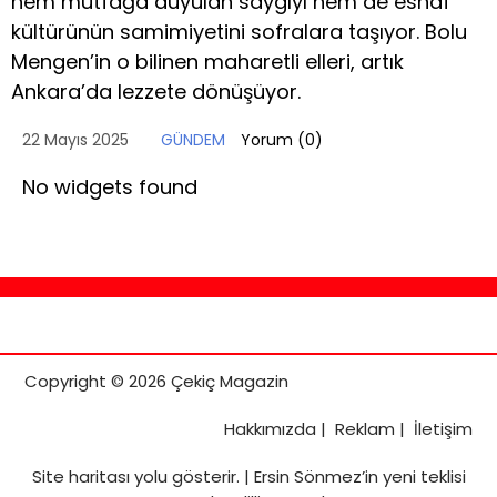
hem mutfağa duyulan saygıyı hem de esnaf
kültürünün samimiyetini sofralara taşıyor. Bolu
Mengen’in o bilinen maharetli elleri, artık
Ankara’da lezzete dönüşüyor.
22 Mayıs 2025
GÜNDEM
Yorum (
0
)
No widgets found
Copyright © 2026 Çekiç Magazin
Hakkımızda
|
Reklam
|
İletişim
Site haritası
yolu gösterir. |
Ersin Sönmez’in yeni teklisi