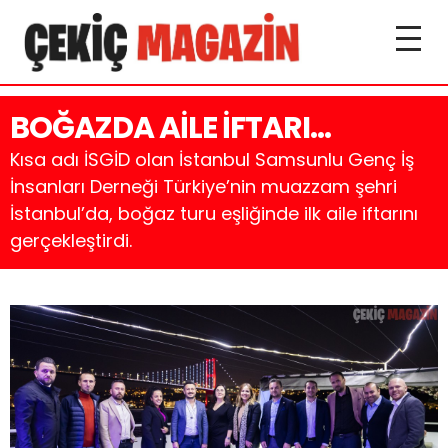
BOĞAZDA AİLE İFTARI…
Kısa adı İSGİD olan İstanbul Samsunlu Genç İş
İnsanları Derneği Türkiye’nin muazzam şehri
İstanbul’da, boğaz turu eşliğinde ilk aile iftarını
gerçekleştirdi.