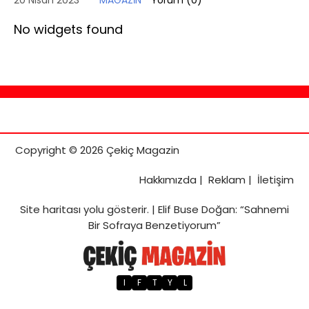
20 Nisan 2023
MAGAZİN
Yorum (
0
)
No widgets found
Copyright © 2026 Çekiç Magazin
Hakkımızda
|
Reklam
|
İletişim
Site haritası
yolu gösterir. |
Elif Buse Doğan: “Sahnemi
Bir Sofraya Benzetiyorum”
I
F
T
Y
L