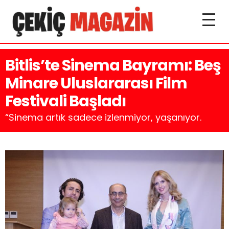
Bitlis’te Sinema Bayramı: Beş
Minare Uluslararası Film
Festivali Başladı
“Sinema artık sadece izlenmiyor, yaşanıyor.