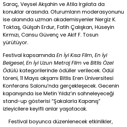
Saraç, Veysel Akşahin ve Atila Irgılata da
konuklar arasında. Oturumların moderasyonunu
ise alanında uzman akademisyenler Nergiz K.
Toktaş, Gülşah Erdur, Fatih Çalışkan, Hüseyin
Kırmızı, Cansu Güvenç ve Akif F. Tosun
yürütüyor.
Festival kapsamında
En İyi Kısa Film
,
En İyi
Belgesel
,
En İyi Uzun Metraj Film
ve
Bitlis Özel
Ödülü
kategorilerinde ödüller verilecek. Ödül
töreni, 11 Mayıs akşamı Bitlis Eren Üniversitesi
Konferans Salonu’nda gerçekleşecek. Gecenin
kapanışında ise Metin Yıldız’ın sahneleyeceği
stand-up gösterisi “Şakalarla Kapanış”
izleyicilere keyifli anlar yaşatacak.
Festival boyunca düzenlenecek etkinlikler,