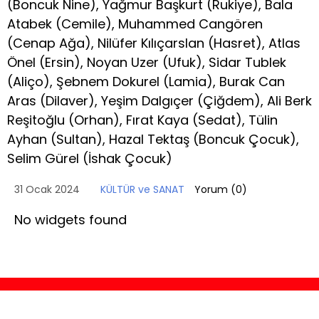
(Boncuk Nine), Yağmur Başkurt (Rukiye), Bala
Atabek (Cemile), Muhammed Cangören
(Cenap Ağa), Nilüfer Kılıçarslan (Hasret), Atlas
Önel (Ersin), Noyan Uzer (Ufuk), Sidar Tublek
(Aliço), Şebnem Dokurel (Lamia), Burak Can
Aras (Dilaver), Yeşim Dalgıçer (Çiğdem), Ali Berk
Reşitoğlu (Orhan), Fırat Kaya (Sedat), Tülin
Ayhan (Sultan), Hazal Tektaş (Boncuk Çocuk),
Selim Gürel (İshak Çocuk)
31 Ocak 2024
KÜLTÜR ve SANAT
Yorum (
0
)
No widgets found