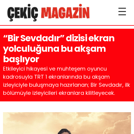
“Bir Sevdadır” dizisi ekran
yolculuğuna bu akşam
başlıyor
Etkileyici hikayesi ve muhteşem oyuncu
kadrosuyla TRT 1 ekranlarında bu akşam
izleyiciyle buluşmaya hazırlanan; Bir Sevdadır, ilk
bölümüyle izleyicileri ekranlara kilitleyecek.