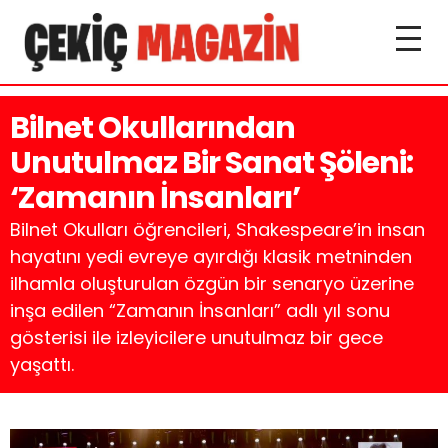
Bilnet Okullarından
Unutulmaz Bir Sanat Şöleni:
‘Zamanın İnsanları’
Bilnet Okulları öğrencileri, Shakespeare’in insan
hayatını yedi evreye ayırdığı klasik metninden
ilhamla oluşturulan özgün bir senaryo üzerine
inşa edilen “Zamanın İnsanları” adlı yıl sonu
gösterisi ile izleyicilere unutulmaz bir gece
yaşattı.