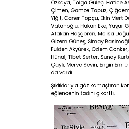
Özkaya, Tolga Güleç, Hatice As
Çimen, Gamze Topuz, Çiğdem 
Yiğit, Caner Topçu, Ekin Mert 
Vatanoğlu, Hakan Eke, Yaşar Gü
Atakan Hoşgören, Melisa Doğu,
Gizem Güneş, Simay Rasimoğlu,
Fulden Akyürek, Özlem Conke
Hünal, Tibet Serter, Sunay Kurt
Çaylı, Merve Sevin, Engin Emre
da vardı.
Şıklıklarıyla göz kamaştıran ko
eğlencenin tadını çıkarttı.