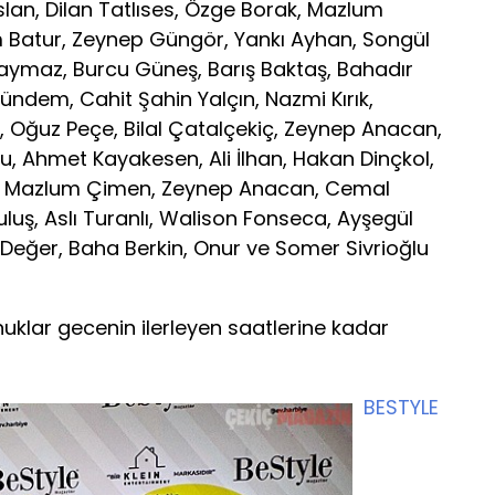
lan, Dilan Tatlıses, Özge Borak, Mazlum
Batur, Zeynep Güngör, Yankı Ayhan, Songül
Daymaz, Burcu Güneş, Barış Baktaş, Bahadır
ndem, Cahit Şahin Yalçın, Nazmi Kırık,
 Oğuz Peçe, Bilal Çatalçekiç, Zeynep Anacan,
 Ahmet Kayakesen, Ali İlhan, Hakan Dinçkol,
r, Mazlum Çimen, Zeynep Anacan, Cemal
uluş, Aslı Turanlı, Walison Fonseca, Ayşegül
 Değer, Baha Berkin, Onur ve Somer Sivrioğlu
nuklar gecenin ilerleyen saatlerine kadar
BESTYLE