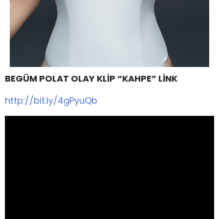
BEGÜM POLAT OLAY KLİP “KAHPE” LİNK
http://bit.ly/4gPyuQb