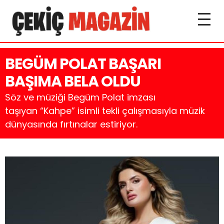
BEGÜM POLAT BAŞARI
BAŞIMA BELA OLDU
Söz ve müziği Begüm Polat imzası
taşıyan “Kahpe” isimli tekli çalışmasıyla müzik
dünyasında fırtınalar estiriyor.