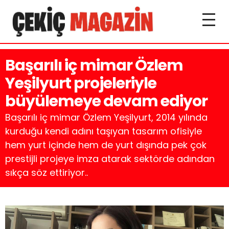
Başarılı iç mimar Özlem
Yeşilyurt projeleriyle
büyülemeye devam ediyor
Başarılı iç mimar Özlem Yeşilyurt, 2014 yılında
kurduğu kendi adını taşıyan tasarım ofisiyle
hem yurt içinde hem de yurt dışında pek çok
prestijli projeye imza atarak sektörde adından
sıkça söz ettiriyor..