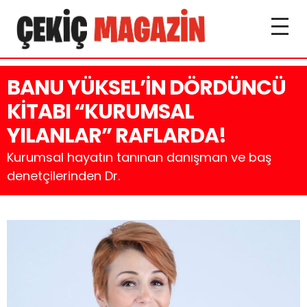
BANU YÜKSEL’İN DÖRDÜNCÜ
KİTABI “KURUMSAL
YILANLAR” RAFLARDA!
Kurumsal hayatın tanınan danışman ve baş
denetçilerinden Dr.