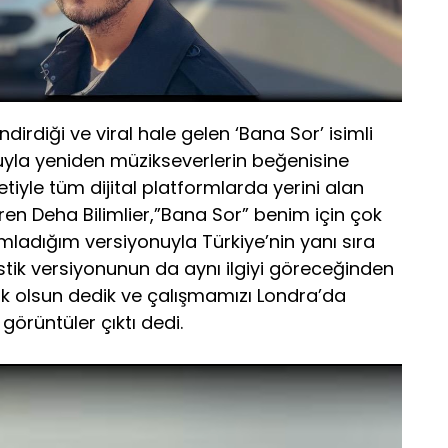
dirdiği ve viral hale gelen ‘Bana Sor’ isimli
nuyla yeniden müzikseverlerin beğenisine
iyle tüm dijital platformlarda yerini alan
ren Deha Bilimlier,”Bana Sor” benim için çok
umladığım versiyonuyla Türkiye’nin yanı sıra
ustik versiyonunun da aynı ilgiyi göreceğinden
ik olsun dedik ve çalışmamızı Londra’da
örüntüler çıktı dedi.