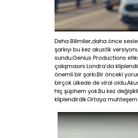
Deha Bilimlier,daha önce seslen
şarkıyı bu kez akustik versiyo
sundu.Genius Productions etiket
çalışmasını Londra’da kliplendi
önemli bir şarkı.Bir önceki yor
birçok ülkede de viral oldu.Ak
hiç şüphem yok.Bu kez değişikl
kliplendirdik.Ortaya muhteşem g