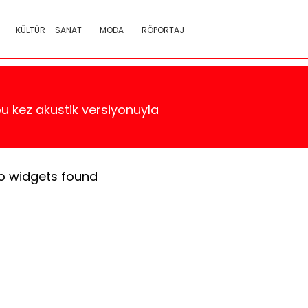
KÜLTÜR – SANAT
MODA
RÖPORTAJ
 bu kez akustik versiyonuyla
o widgets found