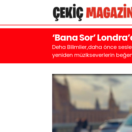
‘Bana Sor’ Londra’
Deha Bilimlier,daha önce seslen
yeniden müzikseverlerin beğen