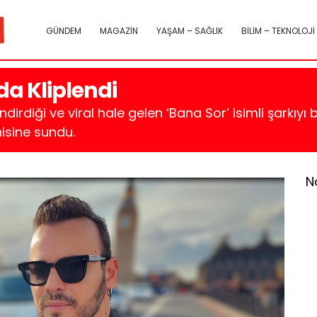
GÜNDEM
MAGAZİN
YAŞAM – SAĞLIK
BİLİM – TEKNOLOJİ
da Kliplendi
dirdiği ve viral hale gelen ‘Bana Sor’ isimli şarkıyı
isine sundu.
N