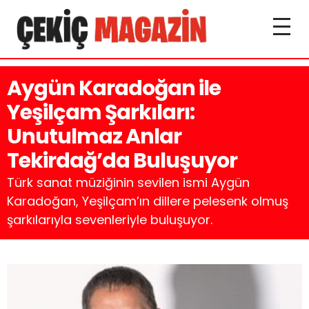
Aygün Karadoğan ile
Yeşilçam Şarkıları:
Unutulmaz Anlar
Tekirdağ’da Buluşuyor
Türk sanat müziğinin sevilen ismi Aygün
Karadoğan, Yeşilçam’ın dillere pelesenk olmuş
şarkılarıyla sevenleriyle buluşuyor.