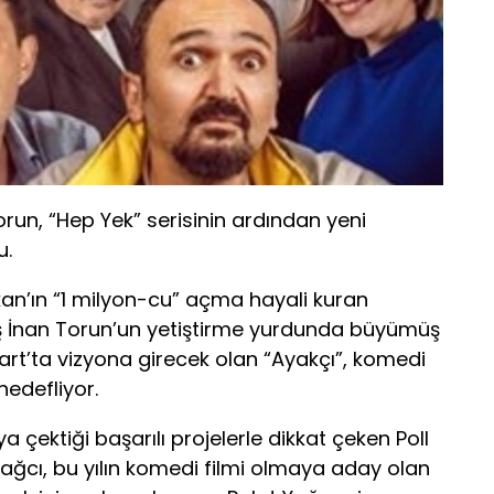
run, “Hep Yek” serisinin ardından yeni
u.
lkan’ın “1 milyon-cu” açma hayali kuran
laş İnan Torun’un yetiştirme yurdunda büyümüş
Mart’ta vizyona girecek olan “Ayakçı”, komedi
edefliyor.
çektiği başarılı projelerle dikkat çeken Poll
Yağcı, bu yılın komedi filmi olmaya aday olan