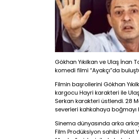
Gökhan Yıkılkan ve Ulaş İnan To
komedi filmi “Ayakçı”da buluşt
Filmin başrollerini Gökhan Yıkı
kargocu Hayri karakteri ile U
Serkan karakteri üstlendi. 28 
severleri kahkahaya boğmayı h
Sinema dünyasında arka arkaya 
Film Prodüksiyon sahibi Polat 