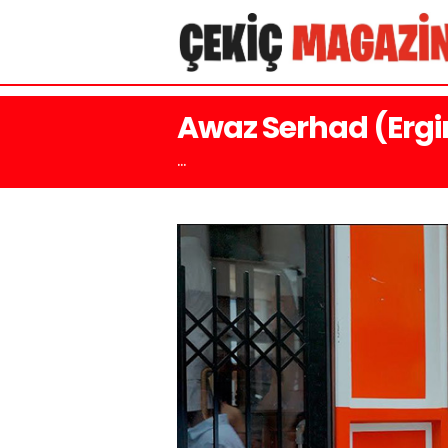
Awaz Serhad (Ergin 
...