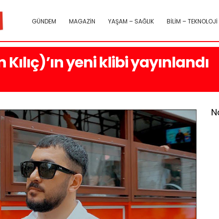
GÜNDEM
MAGAZİN
YAŞAM – SAĞLIK
BİLİM – TEKNOLOJİ
Kılıç)’ın yeni klibi yayınlandı
N