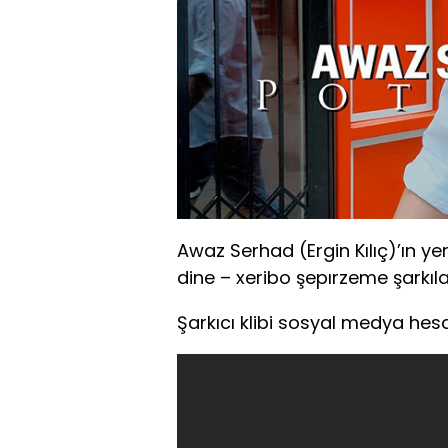
Awaz Serhad (Ergin Kılıç)’ın ye
dine – xeribo şepırzeme şarkılar
Şarkıcı klibi sosyal medya hes