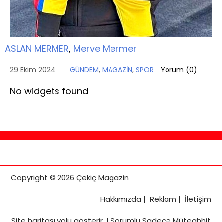
ASLAN MERMER
,
Merve Mermer
29 Ekim 2024
GÜNDEM
,
MAGAZİN
,
SPOR
Yorum (
0
)
No widgets found
Copyright © 2026 Çekiç Magazin
Hakkımızda
|
Reklam
|
İletişim
Site haritası
yolu gösterir. |
Sorumlu Sadece Müteahhit