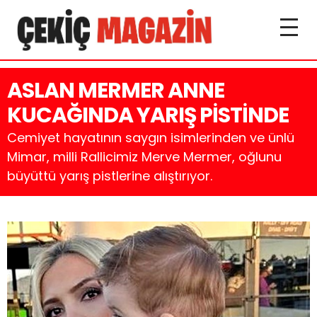
ASLAN MERMER ANNE
KUCAĞINDA YARIŞ PİSTİNDE
Cemiyet hayatının saygın isimlerinden ve ünlü
Mimar, milli Rallicimiz Merve Mermer, oğlunu
büyüttü yarış pistlerine alıştırıyor.