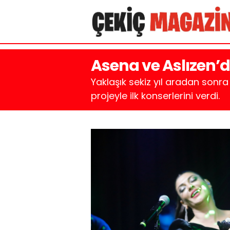
Asena ve Aslızen’d
Yaklaşık sekiz yıl aradan sonra
projeyle ilk konserlerini verdi.