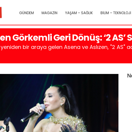
GÜNDEM
MAGAZİN
YAŞAM – SAĞLIK
BİLİM – TEKNOLOJİ
en Görkemli Geri Dönüş: ‘2 AS’ 
 yeniden bir araya gelen Asena ve Aslızen, "2 AS" ad
N