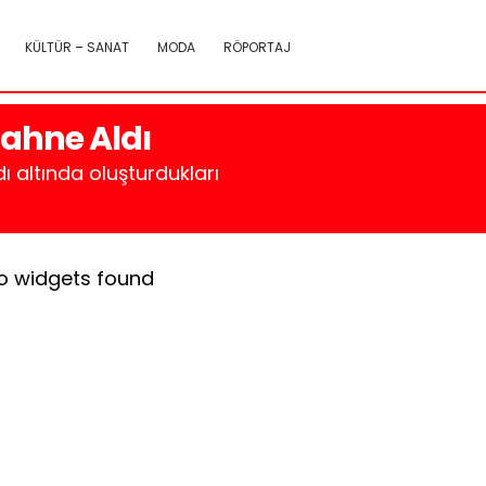
KÜLTÜR – SANAT
MODA
RÖPORTAJ
Sahne Aldı
ı altında oluşturdukları
o widgets found