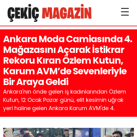
Ankara Moda Camiasında 4.
Mağazasını Açarak İstikrar
Rekoru Kıran Özlem Kutun,
Karum AVM’de Sevenleriyle
Bir Araya Geldi
Ankara'nın önde gelen iş kadınlarından Özlem
Kutun, 12 Ocak Pazar günü, elit kesimin uğrak
yeri haline gelen Ankara Karum AVM'de 4.