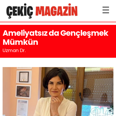
Ameliyatsız da Gençleşmek
Mümkün
Uzman Dr.