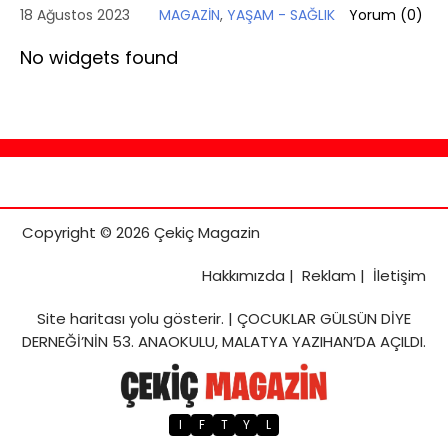
18 Ağustos 2023
MAGAZİN
,
YAŞAM - SAĞLIK
Yorum (
0
)
No widgets found
Copyright © 2026 Çekiç Magazin
Hakkımızda
|
Reklam
|
İletişim
Site haritası
yolu gösterir. |
ÇOCUKLAR GÜLSÜN DİYE
DERNEĞİ’NİN 53. ANAOKULU, MALATYA YAZIHAN’DA AÇILDI.
I
F
T
Y
L