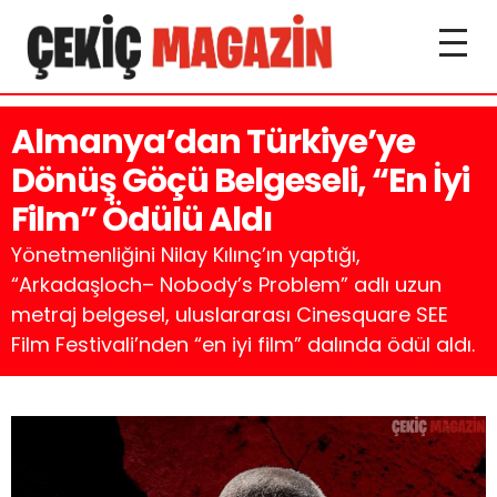
Almanya’dan Türkiye’ye
Dönüş Göçü Belgeseli, “En İyi
Film” Ödülü Aldı
Yönetmenliğini Nilay Kılınç’ın yaptığı,
“Arkadaşloch– Nobody’s Problem” adlı uzun
metraj belgesel, uluslararası Cinesquare SEE
Film Festivali’nden “en iyi film” dalında ödül aldı.