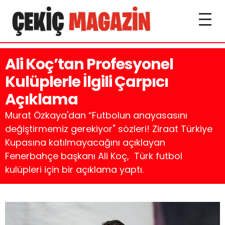
Ali Koç’tan Profesyonel
Kulüplerle İlgili Çarpıcı
Açıklama
Murat Özkaya'dan “Futbolun anayasasını
değiştirmemiz gerekiyor" sözleri! Ziraat Türkiye
Kupasına katılmayacağını açıklayan
Fenerbahçe başkanı Ali Koç, Türk futbol
kulüpleri için bir açıklama yaptı.