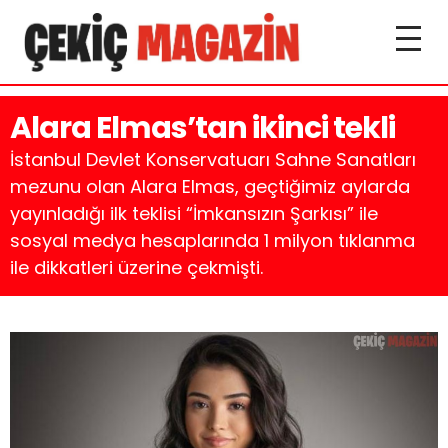
Alara Elmas’tan ikinci tekli
İstanbul Devlet Konservatuarı Sahne Sanatları
mezunu olan Alara Elmas, geçtiğimiz aylarda
yayınladığı ilk teklisi “İmkansızın Şarkısı” ile
sosyal medya hesaplarında 1 milyon tıklanma
ile dikkatleri üzerine çekmişti.