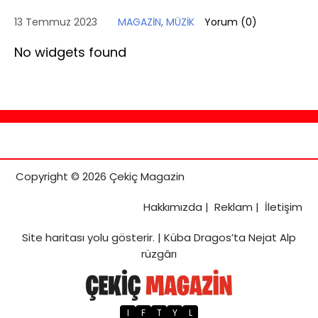
13 Temmuz 2023
MAGAZİN
,
MÜZİK
Yorum (
0
)
No widgets found
Copyright © 2026 Çekiç Magazin
Hakkımızda
|
Reklam
|
İletişim
Site haritası
yolu gösterir. |
Küba Dragos’ta Nejat Alp
rüzgârı
I
F
T
Y
L